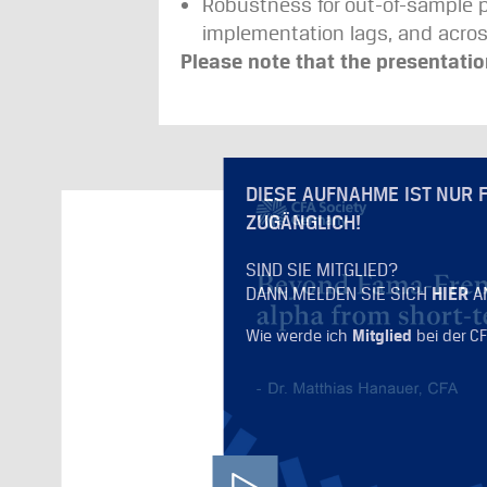
Robustness for out-of-sample pe
implementation lags, and acros
Please note that the presentati
DIESE AUFNAHME IST NUR 
ZUGÄNGLICH!
SIND SIE MITGLIED?
DANN MELDEN SIE SICH
HIER
A
Wie werde ich
Mitglied
bei der C