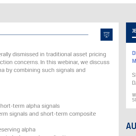
J
D
ally dismissed in traditional asset pricing
M
iction concerns. In this webinar, we discuss
pha by combining such signals and
S
D
W
S
hort-term alpha signals
-term signals and short-term composite
A
eserving alpha