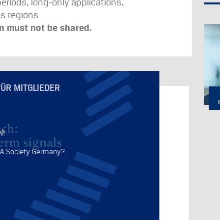
riods, long-only applications,
s regions
on must not be shared.
FÜR MITGLIEDER
N!
FA Society Germany?