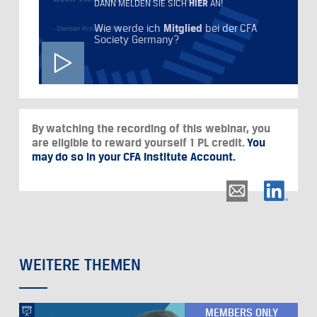
HIER
DANN MELDEN SIE SICH
AN!
Wie werde ich
Mitglied
bei der CFA
Society Germany?
By watching the recording of this webinar, you
are eligible to reward yourself 1 PL credit.
You
may do so in your CFA Institute Account.
WEITERE THEMEN
MEMBERS ONLY