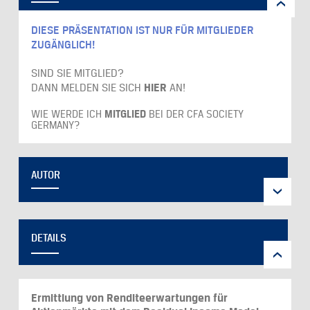
DIESE PRÄSENTATION IST NUR FÜR MITGLIEDER
ZUGÄNGLICH!
SIND SIE MITGLIED?
DANN MELDEN SIE SICH
HIER
AN!
WIE WERDE ICH
MITGLIED
BEI DER CFA SOCIETY
GERMANY?
AUTOR
DETAILS
Ermittlung von Renditeerwartungen für