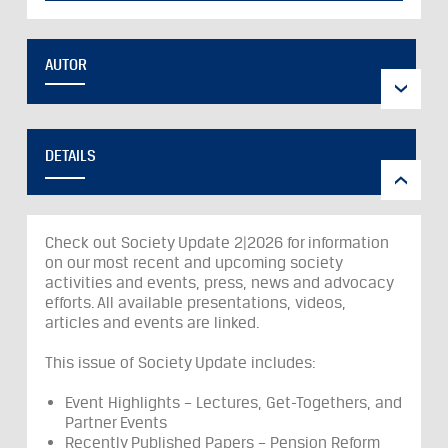
AUTOR
DETAILS
Check out Society Update 2|2026 for information
on our most recent and upcoming society
activities and events, press, news and advocacy
efforts.
All available presentations, videos,
articles and events are linked.
This issue of Society Update includes:
Event Highlights – Lectures, Get-Togethers, and
Partner Events
Recently Published Papers – Pension Reform