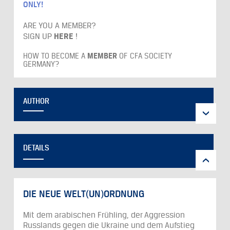
ONLY!
ARE YOU A MEMBER?
SIGN UP
HERE
!
HOW TO BECOME A
MEMBER
OF CFA SOCIETY
GERMANY?
AUTHOR
DETAILS
DIE NEUE WELT(UN)ORDNUNG
Mit dem arabischen Frühling, der Aggression
Russlands gegen die Ukraine und dem Aufstieg